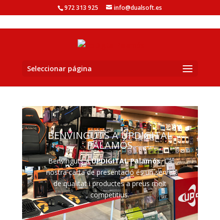
972 313 925
info@dualsoft.es
Seleccionar página
BENVINGUTS A UPDIGITAL
PALAMÓS
Benvinguts a
UPDIGITAL Palamós
. La
nostra carta de presentació és un servei
de qualitat i productes a preus molt
competitius.