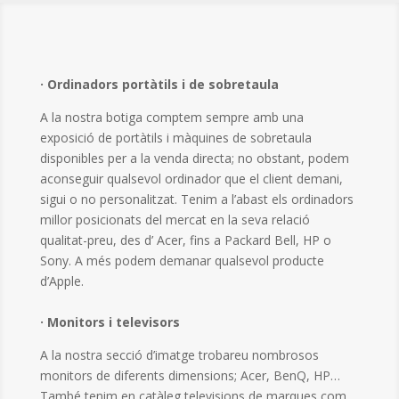
· Ordinadors portàtils i de sobretaula
A la nostra botiga comptem sempre amb una
exposició de portàtils i màquines de sobretaula
disponibles per a la venda directa; no obstant, podem
aconseguir qualsevol ordinador que el client demani,
sigui o no personalitzat. Tenim a l’abast els ordinadors
millor posicionats del mercat en la seva relació
qualitat-preu, des d’ Acer, fins a Packard Bell, HP o
Sony. A més podem demanar qualsevol producte
d’Apple.
· Monitors i televisors
A la nostra secció d’imatge trobareu nombrosos
monitors de diferents dimensions; Acer, BenQ, HP…
També tenim en catàleg televisions de marques com