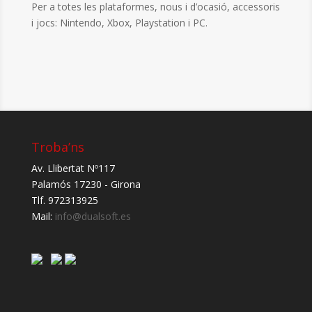
Per a totes les plataformes, nous i d’ocasió, accessoris
i jocs: Nintendo, Xbox, Playstation i PC.
Troba’ns
Av. Llibertat Nº117
Palamós 17230 - Girona
Tlf. 972313925
Mail:
info@dualsoft.es